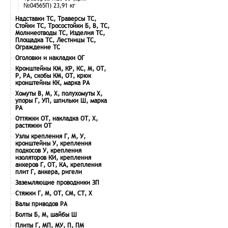
№04565П) 23,91 кг
Надставки ТС, Траверсы ТС,
Стойки ТС, Тросостойки Б, В, ТС,
Молниеотводы ТС, Изделия ТС,
Площадка ТС, Лестницы ТС,
Ограждение ТС
Оголовки и накладки ОГ
Кронштейны КМ, КР, КС, М, ОТ,
Р, РА, скобы КМ, ОТ, крюк
кронштейны КК, марка РА
Хомуты В, М, Х, полухомуты Х,
упоры Г, УП, шпильки Ш, марка
РА
Оттяжки ОТ, накладка ОТ, Х,
растяжки ОТ
Узлы крепления Г, М, У,
кронштейны У, крепления
подкосов У, крепления
изоляторов КИ, крепления
анкеров Г, ОТ, КА, крепления
плит Г, анкера, ригели
Заземляющие проводники ЗП
Стяжки Г, М, ОТ, СМ, СТ, Х
Валы приводов РА
Болты Б, М, шайбы Ш
Плиты Г, МП, МУ, П, ПМ