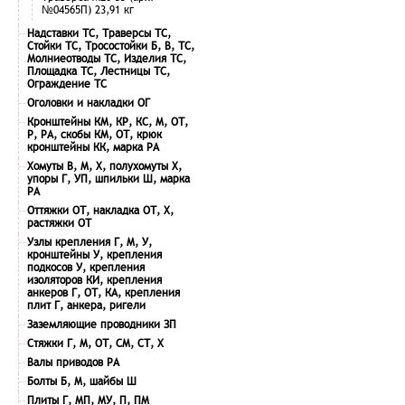
№04565П) 23,91 кг
Надставки ТС, Траверсы ТС,
Стойки ТС, Тросостойки Б, В, ТС,
Молниеотводы ТС, Изделия ТС,
Площадка ТС, Лестницы ТС,
Ограждение ТС
Оголовки и накладки ОГ
Кронштейны КМ, КР, КС, М, ОТ,
Р, РА, скобы КМ, ОТ, крюк
кронштейны КК, марка РА
Хомуты В, М, Х, полухомуты Х,
упоры Г, УП, шпильки Ш, марка
РА
Оттяжки ОТ, накладка ОТ, Х,
растяжки ОТ
Узлы крепления Г, М, У,
кронштейны У, крепления
подкосов У, крепления
изоляторов КИ, крепления
анкеров Г, ОТ, КА, крепления
плит Г, анкера, ригели
Заземляющие проводники ЗП
Стяжки Г, М, ОТ, СМ, СТ, Х
Валы приводов РА
Болты Б, М, шайбы Ш
Плиты Г, МП, МУ, П, ПМ