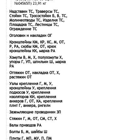
№04565П) 23,91 кг
Надставки ТС, Траверсы ТС,
Стойки ТС, Тросостойки Б, В, ТС,
Молниеотводы ТС, Изделия ТС,
Площадка ТС, Лестницы ТС,
Ограждение ТС
Оголовки и накладки ОГ
Кронштейны КМ, КР, КС, М, ОТ,
Р, РА, скобы КМ, ОТ, крюк
кронштейны КК, марка РА
Хомуты В, М, Х, полухомуты Х,
упоры Г, УП, шпильки Ш, марка
РА
Оттяжки ОТ, накладка ОТ, Х,
растяжки ОТ
Узлы крепления Г, М, У,
кронштейны У, крепления
подкосов У, крепления
изоляторов КИ, крепления
анкеров Г, ОТ, КА, крепления
плит Г, анкера, ригели
Заземляющие проводники ЗП
Стяжки Г, М, ОТ, СМ, СТ, Х
Валы приводов РА
Болты Б, М, шайбы Ш
Плиты Г, МП, МУ, П, ПМ