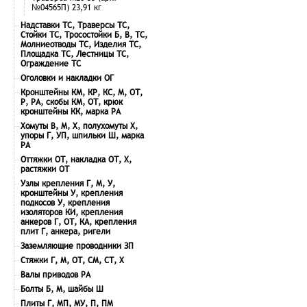
№04565П) 23,91 кг
Надставки ТС, Траверсы ТС,
Стойки ТС, Тросостойки Б, В, ТС,
Молниеотводы ТС, Изделия ТС,
Площадка ТС, Лестницы ТС,
Ограждение ТС
Оголовки и накладки ОГ
Кронштейны КМ, КР, КС, М, ОТ,
Р, РА, скобы КМ, ОТ, крюк
кронштейны КК, марка РА
Хомуты В, М, Х, полухомуты Х,
упоры Г, УП, шпильки Ш, марка
РА
Оттяжки ОТ, накладка ОТ, Х,
растяжки ОТ
Узлы крепления Г, М, У,
кронштейны У, крепления
подкосов У, крепления
изоляторов КИ, крепления
анкеров Г, ОТ, КА, крепления
плит Г, анкера, ригели
Заземляющие проводники ЗП
Стяжки Г, М, ОТ, СМ, СТ, Х
Валы приводов РА
Болты Б, М, шайбы Ш
Плиты Г, МП, МУ, П, ПМ