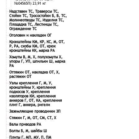
№04565П) 23,91 кг
Надставки ТС, Траверсы ТС,
Стойки ТС, Тросостойки Б, В, ТС,
Молниеотводы ТС, Изделия ТС,
Площадка ТС, Лестницы ТС,
Ограждение ТС
Оголовки и накладки ОГ
Кронштейны КМ, КР, КС, М, ОТ,
Р, РА, скобы КМ, ОТ, крюк
кронштейны КК, марка РА
Хомуты В, М, Х, полухомуты Х,
упоры Г, УП, шпильки Ш, марка
РА
Оттяжки ОТ, накладка ОТ, Х,
растяжки ОТ
Узлы крепления Г, М, У,
кронштейны У, крепления
подкосов У, крепления
изоляторов КИ, крепления
анкеров Г, ОТ, КА, крепления
плит Г, анкера, ригели
Заземляющие проводники ЗП
Стяжки Г, М, ОТ, СМ, СТ, Х
Валы приводов РА
Болты Б, М, шайбы Ш
Плиты Г, МП, МУ, П, ПМ