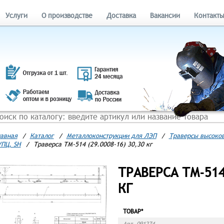
Услуги
О производстве
Доставка
Вакансии
Контакт
авная
/
Каталог
/
Металлоконструкции для ЛЭП
/
Траверсы высоков
ПЦ, SH
/
Траверса ТМ-514 (29.0008-16) 30,30 кг
ТРАВЕРСА ТМ-514 
КГ
ТОВАР*
Арт. 091274