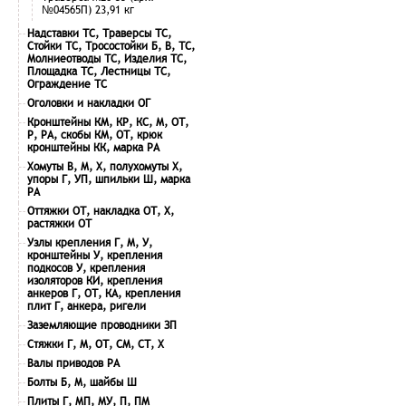
№04565П) 23,91 кг
Надставки ТС, Траверсы ТС,
Стойки ТС, Тросостойки Б, В, ТС,
Молниеотводы ТС, Изделия ТС,
Площадка ТС, Лестницы ТС,
Ограждение ТС
Оголовки и накладки ОГ
Кронштейны КМ, КР, КС, М, ОТ,
Р, РА, скобы КМ, ОТ, крюк
кронштейны КК, марка РА
Хомуты В, М, Х, полухомуты Х,
упоры Г, УП, шпильки Ш, марка
РА
Оттяжки ОТ, накладка ОТ, Х,
растяжки ОТ
Узлы крепления Г, М, У,
кронштейны У, крепления
подкосов У, крепления
изоляторов КИ, крепления
анкеров Г, ОТ, КА, крепления
плит Г, анкера, ригели
Заземляющие проводники ЗП
Стяжки Г, М, ОТ, СМ, СТ, Х
Валы приводов РА
Болты Б, М, шайбы Ш
Плиты Г, МП, МУ, П, ПМ