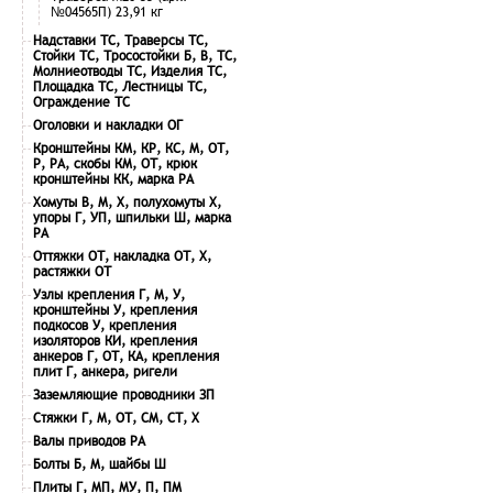
№04565П) 23,91 кг
Надставки ТС, Траверсы ТС,
Стойки ТС, Тросостойки Б, В, ТС,
Молниеотводы ТС, Изделия ТС,
Площадка ТС, Лестницы ТС,
Ограждение ТС
Оголовки и накладки ОГ
Кронштейны КМ, КР, КС, М, ОТ,
Р, РА, скобы КМ, ОТ, крюк
кронштейны КК, марка РА
Хомуты В, М, Х, полухомуты Х,
упоры Г, УП, шпильки Ш, марка
РА
Оттяжки ОТ, накладка ОТ, Х,
растяжки ОТ
Узлы крепления Г, М, У,
кронштейны У, крепления
подкосов У, крепления
изоляторов КИ, крепления
анкеров Г, ОТ, КА, крепления
плит Г, анкера, ригели
Заземляющие проводники ЗП
Стяжки Г, М, ОТ, СМ, СТ, Х
Валы приводов РА
Болты Б, М, шайбы Ш
Плиты Г, МП, МУ, П, ПМ