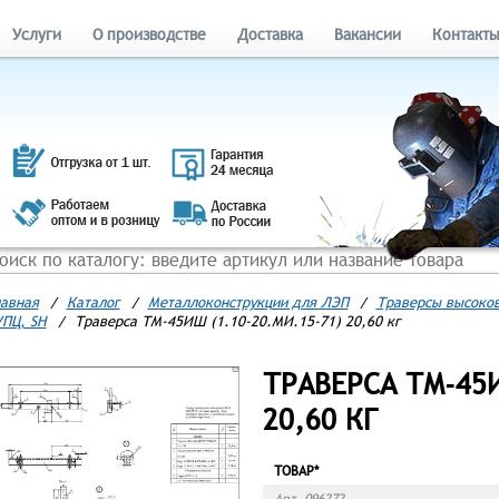
Услуги
О производстве
Доставка
Вакансии
Контакт
авная
/
Каталог
/
Металлоконструкции для ЛЭП
/
Траверсы высоков
ПЦ, SH
/
Траверса ТМ-45ИШ (1.10-20.МИ.15-71) 20,60 кг
ТРАВЕРСА ТМ-45И
20,60 КГ
ТОВАР*
Арт. 096272