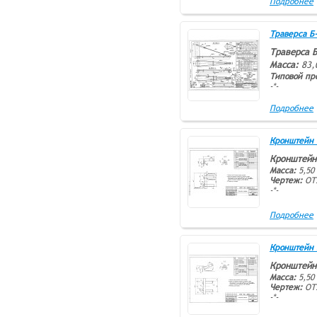
Подробнее
Траверса Б-1
Траверса Б
Масса:
83,
Типовой пр
-*-
Подробнее
Кронштейн т
Кронштейн
Масса:
5,50 
Чертеж:
ОТ
-*-
Подробнее
Кронштейн п
Кронштейн
Масса:
5,50 
Чертеж:
ОТУ
-*-