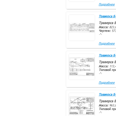
Подробнее
Траверса Б-2
Траверса 
Масса:
823,0
Чертеж:
573
-*-
Подробнее
Траверса Б-9
Траверса 
Масса:
113,
Типовой пр
-*-
Подробнее
Траверса Б-2
Траверса 
Масса:
963,
Типовой пр
-*-