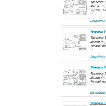
Траверса В
Масса:
10,
Чертеж:
3.4
-*-
Подробнее
Траверса Б-5
Траверса Б
Масса:
98,
Типовой пр
-*-
Подробнее
Траверса Б-8
Траверса Б
Масса:
57,
Типовой пр
-*-
Подробнее
Траверса Б-1