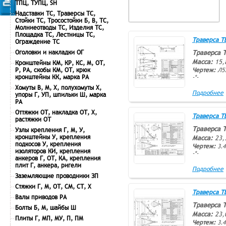
ТПЦ, ТУПЦ, SH
Надставки ТС, Траверсы ТС,
Стойки ТС, Тросостойки Б, В, ТС,
Молниеотводы ТС, Изделия ТС,
Площадка ТС, Лестницы ТС,
Траверса ТВ
Ограждение ТС
Оголовки и накладки ОГ
Траверса 
Масса:
15,
Кронштейны КМ, КР, КС, М, ОТ,
Р, РА, скобы КМ, ОТ, крюк
Чертеж:
Л57
кронштейны КК, марка РА
-*-
Хомуты В, М, Х, полухомуты Х,
Подробнее
упоры Г, УП, шпильки Ш, марка
РА
Оттяжки ОТ, накладка ОТ, Х,
Траверса ТВ-
растяжки ОТ
Траверса 
Узлы крепления Г, М, У,
кронштейны У, крепления
Масса:
23,
подкосов У, крепления
Чертеж:
3.4
изоляторов КИ, крепления
-*-
анкеров Г, ОТ, КА, крепления
плит Г, анкера, ригели
Подробнее
Заземляющие проводники ЗП
Стяжки Г, М, ОТ, СМ, СТ, Х
Траверса ТВ-
Валы приводов РА
Траверса 
Болты Б, М, шайбы Ш
Масса:
23,
Плиты Г, МП, МУ, П, ПМ
Чертеж:
3.4