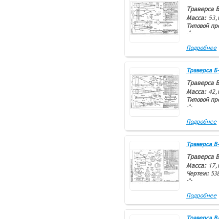
Траверса Б
Масса:
53,
Типовой пр
-*-
Подробнее
Траверса Б-4
Траверса Б
Масса:
42,
Типовой пр
-*-
Подробнее
Траверса В-1
Траверса В
Масса:
17,
Чертеж:
538
-*-
Подробнее
Траверса В-2