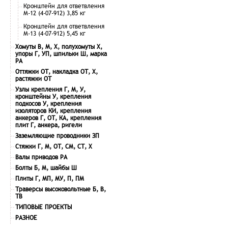
Кронштейн для ответвления
М-12 (4-07-912) 3,85 кг
Кронштейн для ответвления
М-13 (4-07-912) 5,45 кг
Хомуты В, М, Х, полухомуты Х,
упоры Г, УП, шпильки Ш, марка
РА
Оттяжки ОТ, накладка ОТ, Х,
растяжки ОТ
Узлы крепления Г, М, У,
кронштейны У, крепления
подкосов У, крепления
изоляторов КИ, крепления
анкеров Г, ОТ, КА, крепления
плит Г, анкера, ригели
Заземляющие проводники ЗП
Стяжки Г, М, ОТ, СМ, СТ, Х
Валы приводов РА
Болты Б, М, шайбы Ш
Плиты Г, МП, МУ, П, ПМ
Траверсы высоковольтные Б, В,
ТВ
ТИПОВЫЕ ПРОЕКТЫ
РАЗНОЕ