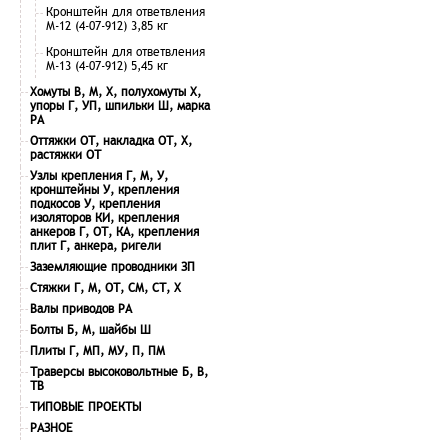
Кронштейн для ответвления
М-12 (4-07-912) 3,85 кг
Кронштейн для ответвления
М-13 (4-07-912) 5,45 кг
Хомуты В, М, Х, полухомуты Х,
упоры Г, УП, шпильки Ш, марка
РА
Оттяжки ОТ, накладка ОТ, Х,
растяжки ОТ
Узлы крепления Г, М, У,
кронштейны У, крепления
подкосов У, крепления
изоляторов КИ, крепления
анкеров Г, ОТ, КА, крепления
плит Г, анкера, ригели
Заземляющие проводники ЗП
Стяжки Г, М, ОТ, СМ, СТ, Х
Валы приводов РА
Болты Б, М, шайбы Ш
Плиты Г, МП, МУ, П, ПМ
Траверсы высоковольтные Б, В,
ТВ
ТИПОВЫЕ ПРОЕКТЫ
РАЗНОЕ