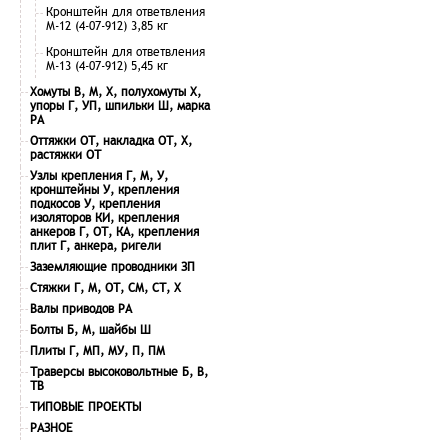
Кронштейн для ответвления
М-12 (4-07-912) 3,85 кг
Кронштейн для ответвления
М-13 (4-07-912) 5,45 кг
Хомуты В, М, Х, полухомуты Х,
упоры Г, УП, шпильки Ш, марка
РА
Оттяжки ОТ, накладка ОТ, Х,
растяжки ОТ
Узлы крепления Г, М, У,
кронштейны У, крепления
подкосов У, крепления
изоляторов КИ, крепления
анкеров Г, ОТ, КА, крепления
плит Г, анкера, ригели
Заземляющие проводники ЗП
Стяжки Г, М, ОТ, СМ, СТ, Х
Валы приводов РА
Болты Б, М, шайбы Ш
Плиты Г, МП, МУ, П, ПМ
Траверсы высоковольтные Б, В,
ТВ
ТИПОВЫЕ ПРОЕКТЫ
РАЗНОЕ