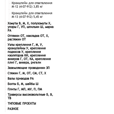
Кронштейн для ответвления
М-12 (4-07-912) 3,85 кг
Кронштейн для ответвления
М-13 (4-07-912) 5,45 кг
Хомуты В, М, Х, полухомуты Х,
упоры Г, УП, шпильки Ш, марка
РА
Оттяжки ОТ, накладка ОТ, Х,
растяжки ОТ
Узлы крепления Г, М, У,
кронштейны У, крепления
подкосов У, крепления
изоляторов КИ, крепления
анкеров Г, ОТ, КА, крепления
плит Г, анкера, ригели
Заземляющие проводники ЗП
Стяжки Г, М, ОТ, СМ, СТ, Х
Валы приводов РА
Болты Б, М, шайбы Ш
Плиты Г, МП, МУ, П, ПМ
Траверсы высоковольтные Б, В,
ТВ
ТИПОВЫЕ ПРОЕКТЫ
РАЗНОЕ