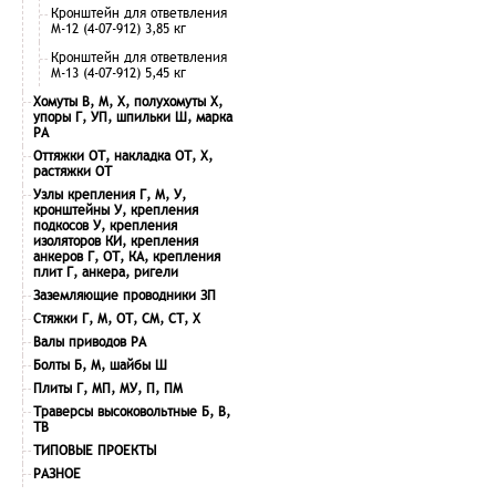
Кронштейн для ответвления
М-12 (4-07-912) 3,85 кг
Кронштейн для ответвления
М-13 (4-07-912) 5,45 кг
Хомуты В, М, Х, полухомуты Х,
упоры Г, УП, шпильки Ш, марка
РА
Оттяжки ОТ, накладка ОТ, Х,
растяжки ОТ
Узлы крепления Г, М, У,
кронштейны У, крепления
подкосов У, крепления
изоляторов КИ, крепления
анкеров Г, ОТ, КА, крепления
плит Г, анкера, ригели
Заземляющие проводники ЗП
Стяжки Г, М, ОТ, СМ, СТ, Х
Валы приводов РА
Болты Б, М, шайбы Ш
Плиты Г, МП, МУ, П, ПМ
Траверсы высоковольтные Б, В,
ТВ
ТИПОВЫЕ ПРОЕКТЫ
РАЗНОЕ