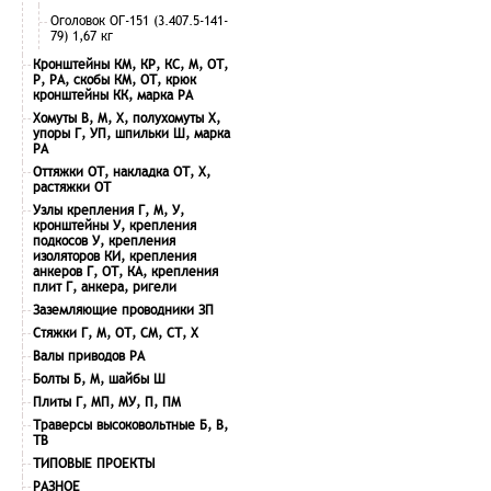
Оголовок ОГ-151 (3.407.5-141-
79) 1,67 кг
Кронштейны КМ, КР, КС, М, ОТ,
Р, РА, скобы КМ, ОТ, крюк
кронштейны КК, марка РА
Хомуты В, М, Х, полухомуты Х,
упоры Г, УП, шпильки Ш, марка
РА
Оттяжки ОТ, накладка ОТ, Х,
растяжки ОТ
Узлы крепления Г, М, У,
кронштейны У, крепления
подкосов У, крепления
изоляторов КИ, крепления
анкеров Г, ОТ, КА, крепления
плит Г, анкера, ригели
Заземляющие проводники ЗП
Стяжки Г, М, ОТ, СМ, СТ, Х
Валы приводов РА
Болты Б, М, шайбы Ш
Плиты Г, МП, МУ, П, ПМ
Траверсы высоковольтные Б, В,
ТВ
ТИПОВЫЕ ПРОЕКТЫ
РАЗНОЕ