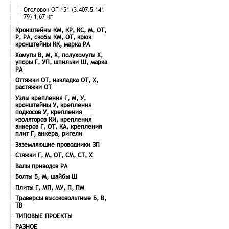
Оголовок ОГ-151 (3.407.5-141-
79) 1,67 кг
Кронштейны КМ, КР, КС, М, ОТ,
Р, РА, скобы КМ, ОТ, крюк
кронштейны КК, марка РА
Хомуты В, М, Х, полухомуты Х,
упоры Г, УП, шпильки Ш, марка
РА
Оттяжки ОТ, накладка ОТ, Х,
растяжки ОТ
Узлы крепления Г, М, У,
кронштейны У, крепления
подкосов У, крепления
изоляторов КИ, крепления
анкеров Г, ОТ, КА, крепления
плит Г, анкера, ригели
Заземляющие проводники ЗП
Стяжки Г, М, ОТ, СМ, СТ, Х
Валы приводов РА
Болты Б, М, шайбы Ш
Плиты Г, МП, МУ, П, ПМ
Траверсы высоковольтные Б, В,
ТВ
ТИПОВЫЕ ПРОЕКТЫ
РАЗНОЕ