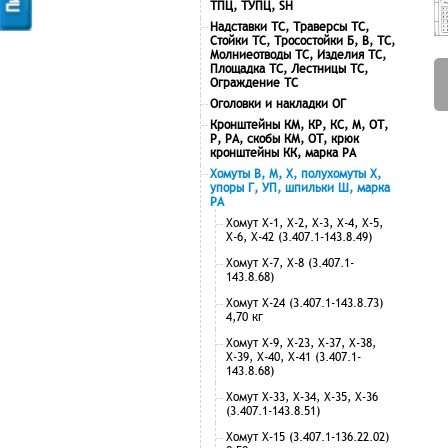
ТПЦ, ТУПЦ, SH
Надставки ТС, Траверсы ТС,
Стойки ТС, Тросостойки Б, В, ТС,
Молниеотводы ТС, Изделия ТС,
Площадка ТС, Лестницы ТС,
Ограждение ТС
Оголовки и накладки ОГ
Кронштейны КМ, КР, КС, М, ОТ,
Р, РА, скобы КМ, ОТ, крюк
кронштейны КК, марка РА
Хомуты В, М, Х, полухомуты Х,
упоры Г, УП, шпильки Ш, марка
РА
Хомут Х-1, Х-2, Х-3, Х-4, Х-5,
Х-6, Х-42 (3.407.1-143.8.49)
Хомут Х-7, Х-8 (3.407.1-
143.8.68)
Хомут Х-24 (3.407.1-143.8.73)
4,70 кг
Хомут Х-9, Х-23, Х-37, Х-38,
Х-39, Х-40, Х-41 (3.407.1-
143.8.68)
Хомут Х-33, Х-34, Х-35, Х-36
(3.407.1-143.8.51)
Хомут Х-15 (3.407.1-136.22.02)