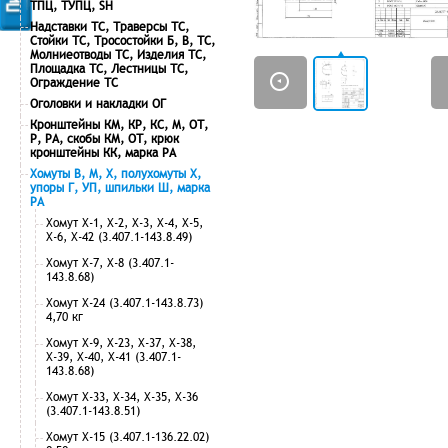
ТПЦ, ТУПЦ, SH
Надставки ТС, Траверсы ТС,
Стойки ТС, Тросостойки Б, В, ТС,
Молниеотводы ТС, Изделия ТС,
Площадка ТС, Лестницы ТС,
Ограждение ТС
Оголовки и накладки ОГ
Кронштейны КМ, КР, КС, М, ОТ,
Р, РА, скобы КМ, ОТ, крюк
кронштейны КК, марка РА
Хомуты В, М, Х, полухомуты Х,
упоры Г, УП, шпильки Ш, марка
РА
Хомут Х-1, Х-2, Х-3, Х-4, Х-5,
Х-6, Х-42 (3.407.1-143.8.49)
Хомут Х-7, Х-8 (3.407.1-
143.8.68)
Хомут Х-24 (3.407.1-143.8.73)
4,70 кг
Хомут Х-9, Х-23, Х-37, Х-38,
Х-39, Х-40, Х-41 (3.407.1-
143.8.68)
Хомут Х-33, Х-34, Х-35, Х-36
(3.407.1-143.8.51)
Хомут Х-15 (3.407.1-136.22.02)