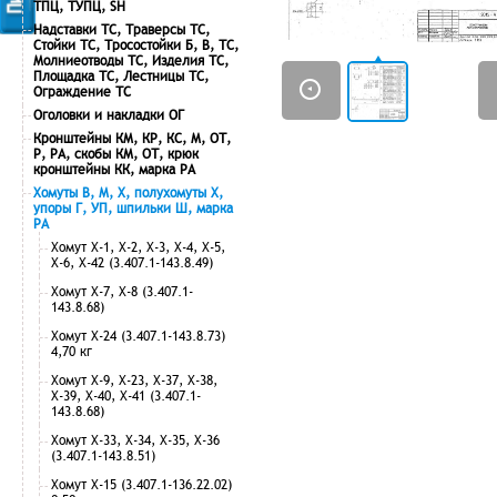
ТПЦ, ТУПЦ, SH
Надставки ТС, Траверсы ТС,
Стойки ТС, Тросостойки Б, В, ТС,
Молниеотводы ТС, Изделия ТС,
Площадка ТС, Лестницы ТС,
Ограждение ТС
Оголовки и накладки ОГ
Кронштейны КМ, КР, КС, М, ОТ,
Р, РА, скобы КМ, ОТ, крюк
кронштейны КК, марка РА
Хомуты В, М, Х, полухомуты Х,
упоры Г, УП, шпильки Ш, марка
РА
Хомут Х-1, Х-2, Х-3, Х-4, Х-5,
Х-6, Х-42 (3.407.1-143.8.49)
Хомут Х-7, Х-8 (3.407.1-
143.8.68)
Хомут Х-24 (3.407.1-143.8.73)
4,70 кг
Хомут Х-9, Х-23, Х-37, Х-38,
Х-39, Х-40, Х-41 (3.407.1-
143.8.68)
Хомут Х-33, Х-34, Х-35, Х-36
(3.407.1-143.8.51)
Хомут Х-15 (3.407.1-136.22.02)