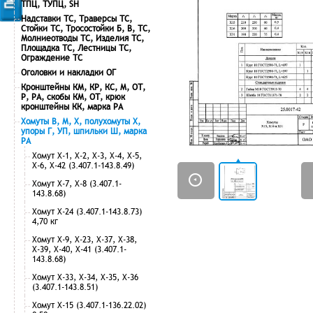
ТПЦ, ТУПЦ, SH
Надставки ТС, Траверсы ТС,
Стойки ТС, Тросостойки Б, В, ТС,
Молниеотводы ТС, Изделия ТС,
Площадка ТС, Лестницы ТС,
Ограждение ТС
Оголовки и накладки ОГ
Кронштейны КМ, КР, КС, М, ОТ,
Р, РА, скобы КМ, ОТ, крюк
кронштейны КК, марка РА
Хомуты В, М, Х, полухомуты Х,
упоры Г, УП, шпильки Ш, марка
РА
Хомут Х-1, Х-2, Х-3, Х-4, Х-5,
Х-6, Х-42 (3.407.1-143.8.49)
Хомут Х-7, Х-8 (3.407.1-
143.8.68)
Хомут Х-24 (3.407.1-143.8.73)
4,70 кг
Хомут Х-9, Х-23, Х-37, Х-38,
Х-39, Х-40, Х-41 (3.407.1-
143.8.68)
Хомут Х-33, Х-34, Х-35, Х-36
(3.407.1-143.8.51)
Хомут Х-15 (3.407.1-136.22.02)