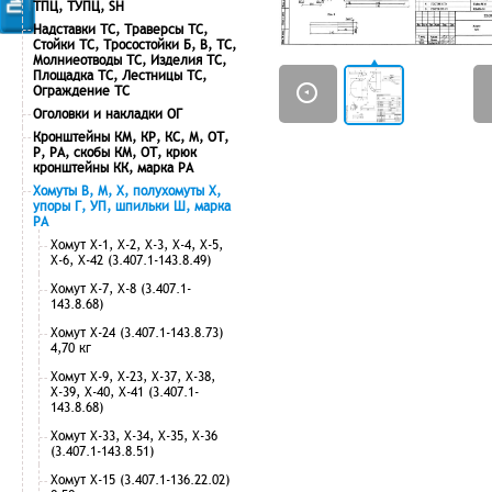
ТПЦ, ТУПЦ, SH
Надставки ТС, Траверсы ТС,
Стойки ТС, Тросостойки Б, В, ТС,
Молниеотводы ТС, Изделия ТС,
Площадка ТС, Лестницы ТС,
Ограждение ТС
Оголовки и накладки ОГ
Кронштейны КМ, КР, КС, М, ОТ,
Р, РА, скобы КМ, ОТ, крюк
кронштейны КК, марка РА
Хомуты В, М, Х, полухомуты Х,
упоры Г, УП, шпильки Ш, марка
РА
Хомут Х-1, Х-2, Х-3, Х-4, Х-5,
Х-6, Х-42 (3.407.1-143.8.49)
Хомут Х-7, Х-8 (3.407.1-
143.8.68)
Хомут Х-24 (3.407.1-143.8.73)
4,70 кг
Хомут Х-9, Х-23, Х-37, Х-38,
Х-39, Х-40, Х-41 (3.407.1-
143.8.68)
Хомут Х-33, Х-34, Х-35, Х-36
(3.407.1-143.8.51)
Хомут Х-15 (3.407.1-136.22.02)