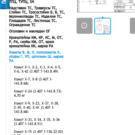
ТПЦ, ТУПЦ, SH
Надставки ТС, Траверсы ТС,
Стойки ТС, Тросостойки Б, В, ТС,
Молниеотводы ТС, Изделия ТС,
Площадка ТС, Лестницы ТС,
Ограждение ТС
Оголовки и накладки ОГ
Кронштейны КМ, КР, КС, М, ОТ,
Р, РА, скобы КМ, ОТ, крюк
кронштейны КК, марка РА
Хомуты В, М, Х, полухомуты Х,
упоры Г, УП, шпильки Ш, марка
РА
Хомут Х-1, Х-2, Х-3, Х-4, Х-5,
Х-6, Х-42 (3.407.1-143.8.49)
Хомут Х-7, Х-8 (3.407.1-
143.8.68)
Хомут Х-24 (3.407.1-143.8.73)
4,70 кг
Хомут Х-9, Х-23, Х-37, Х-38,
Х-39, Х-40, Х-41 (3.407.1-
143.8.68)
Хомут Х-33, Х-34, Х-35, Х-36
(3.407.1-143.8.51)
Хомут Х-15 (3.407.1-136.22.02)