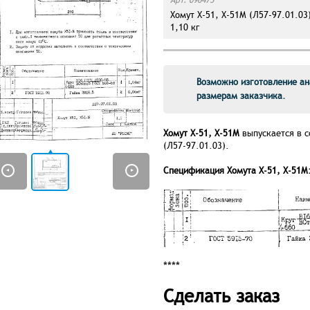
Хомут Х-51, Х-51М (Л57-97.01.03
1,10 кг
Возможно изготовление ан
размерам заказчика.
Хомут Х-51, Х-51М
выпускается в 
(Л57-97.01.03).
Спецификация Хомута Х-51, Х-51М
****
Сделать заказ