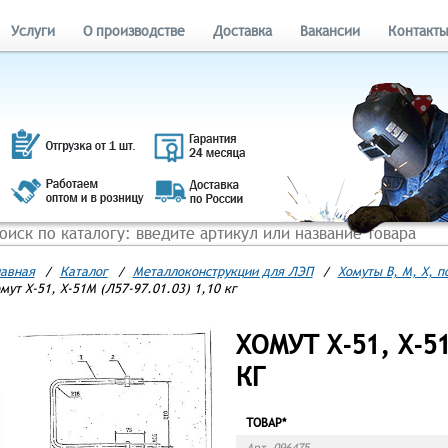
Услуги
О производстве
Доставка
Вакансии
Контакт
авная
/
Каталог
/
Металлоконструкции для ЛЭП
/
Хомуты В, М, Х, 
мут Х-51, Х-51М (Л57-97.01.03) 1,10 кг
ХОМУТ Х-51, Х-51
КГ
ТОВАР*
Арт. 096475