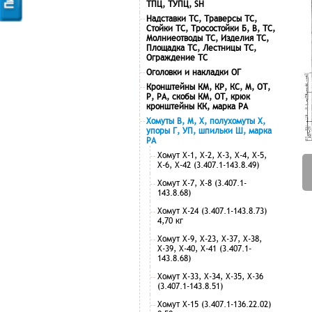
ТПЦ, ТУПЦ, SH
Надставки ТС, Траверсы ТС,
Стойки ТС, Тросостойки Б, В, ТС,
Молниеотводы ТС, Изделия ТС,
Площадка ТС, Лестницы ТС,
Ограждение ТС
Оголовки и накладки ОГ
Кронштейны КМ, КР, КС, М, ОТ,
Р, РА, скобы КМ, ОТ, крюк
кронштейны КК, марка РА
Хомуты В, М, Х, полухомуты Х,
упоры Г, УП, шпильки Ш, марка
РА
Хомут Х-1, Х-2, Х-3, Х-4, Х-5,
Х-6, Х-42 (3.407.1-143.8.49)
Хомут Х-7, Х-8 (3.407.1-
143.8.68)
Хомут Х-24 (3.407.1-143.8.73)
4,70 кг
Хомут Х-9, Х-23, Х-37, Х-38,
Х-39, Х-40, Х-41 (3.407.1-
143.8.68)
Хомут Х-33, Х-34, Х-35, Х-36
(3.407.1-143.8.51)
Хомут Х-15 (3.407.1-136.22.02)