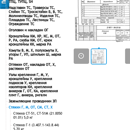
ТПЦ, ТУПЦ, SH
Надставки ТС, Траверсы ТС,
Стойки ТС, Тросостойки Б, В, ТС,
Молниеотводы ТС, Изделия ТС,
Площадка ТС, Лестницы ТС,
Ограждение ТС
Оголовки и накладки ОГ
Кронштейны КМ, КР, КС, М, ОТ,
Р, РА, скобы КМ, ОТ, крюк
кронштейны КК, марка РА
Хомуты В, М, Х, полухомуты Х,
упоры Г, УП, шпильки Ш, марка
РА
Оттяжки ОТ, накладка ОТ, Х,
растяжки ОТ
Узлы крепления Г, М, У,
кронштейны У, крепления
подкосов У, крепления
изоляторов КИ, крепления
анкеров Г, ОТ, КА, крепления
плит Г, анкера, ригели
Заземляющие проводники ЗП
Стяжки Г, М, ОТ, СМ, СТ, Х
Стяжка СТ-51, СТ-51М (21.0050
01.01) 5,0 кг
Стяжка Г-1 (3.407.1-143.8.44)
5,70 кг