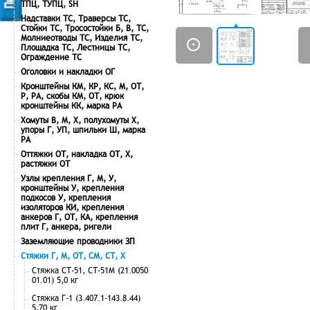
ТПЦ, ТУПЦ, SH
Надставки ТС, Траверсы ТС,
Стойки ТС, Тросостойки Б, В, ТС,
Молниеотводы ТС, Изделия ТС,
Площадка ТС, Лестницы ТС,
Ограждение ТС
Оголовки и накладки ОГ
Кронштейны КМ, КР, КС, М, ОТ,
Р, РА, скобы КМ, ОТ, крюк
кронштейны КК, марка РА
Хомуты В, М, Х, полухомуты Х,
упоры Г, УП, шпильки Ш, марка
РА
Оттяжки ОТ, накладка ОТ, Х,
растяжки ОТ
Узлы крепления Г, М, У,
кронштейны У, крепления
подкосов У, крепления
изоляторов КИ, крепления
анкеров Г, ОТ, КА, крепления
плит Г, анкера, ригели
Заземляющие проводники ЗП
Стяжки Г, М, ОТ, СМ, СТ, Х
Стяжка СТ-51, СТ-51М (21.0050
01.01) 5,0 кг
Стяжка Г-1 (3.407.1-143.8.44)
5,70 кг