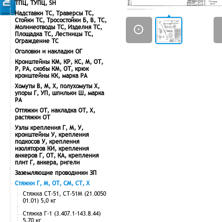
ТПЦ, ТУПЦ, SH
Надставки ТС, Траверсы ТС,
Стойки ТС, Тросостойки Б, В, ТС,
Молниеотводы ТС, Изделия ТС,
Площадка ТС, Лестницы ТС,
Ограждение ТС
Оголовки и накладки ОГ
Кронштейны КМ, КР, КС, М, ОТ,
Р, РА, скобы КМ, ОТ, крюк
кронштейны КК, марка РА
Хомуты В, М, Х, полухомуты Х,
упоры Г, УП, шпильки Ш, марка
РА
Оттяжки ОТ, накладка ОТ, Х,
растяжки ОТ
Узлы крепления Г, М, У,
кронштейны У, крепления
подкосов У, крепления
изоляторов КИ, крепления
анкеров Г, ОТ, КА, крепления
плит Г, анкера, ригели
Заземляющие проводники ЗП
Стяжки Г, М, ОТ, СМ, СТ, Х
Стяжка СТ-51, СТ-51М (21.0050
01.01) 5,0 кг
Стяжка Г-1 (3.407.1-143.8.44)
5,70 кг