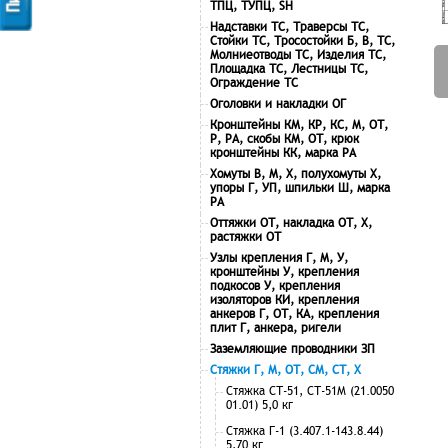
ТПЦ, ТУПЦ, SH
Надставки ТС, Траверсы ТС,
Стойки ТС, Тросостойки Б, В, ТС,
Молниеотводы ТС, Изделия ТС,
Площадка ТС, Лестницы ТС,
Ограждение ТС
Оголовки и накладки ОГ
Кронштейны КМ, КР, КС, М, ОТ,
Р, РА, скобы КМ, ОТ, крюк
кронштейны КК, марка РА
Хомуты В, М, Х, полухомуты Х,
упоры Г, УП, шпильки Ш, марка
РА
Оттяжки ОТ, накладка ОТ, Х,
растяжки ОТ
Узлы крепления Г, М, У,
кронштейны У, крепления
подкосов У, крепления
изоляторов КИ, крепления
анкеров Г, ОТ, КА, крепления
плит Г, анкера, ригели
Заземляющие проводники ЗП
Стяжки Г, М, ОТ, СМ, СТ, Х
Стяжка СТ-51, СТ-51М (21.0050
01.01) 5,0 кг
Стяжка Г-1 (3.407.1-143.8.44)
5,70 кг