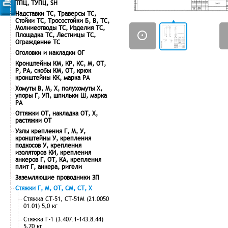
ТПЦ, ТУПЦ, SH
Надставки ТС, Траверсы ТС,
Стойки ТС, Тросостойки Б, В, ТС,
Молниеотводы ТС, Изделия ТС,
Площадка ТС, Лестницы ТС,
Ограждение ТС
Оголовки и накладки ОГ
Кронштейны КМ, КР, КС, М, ОТ,
Р, РА, скобы КМ, ОТ, крюк
кронштейны КК, марка РА
Хомуты В, М, Х, полухомуты Х,
упоры Г, УП, шпильки Ш, марка
РА
Оттяжки ОТ, накладка ОТ, Х,
растяжки ОТ
Узлы крепления Г, М, У,
кронштейны У, крепления
подкосов У, крепления
изоляторов КИ, крепления
анкеров Г, ОТ, КА, крепления
плит Г, анкера, ригели
Заземляющие проводники ЗП
Стяжки Г, М, ОТ, СМ, СТ, Х
Стяжка СТ-51, СТ-51М (21.0050
01.01) 5,0 кг
Стяжка Г-1 (3.407.1-143.8.44)
5,70 кг