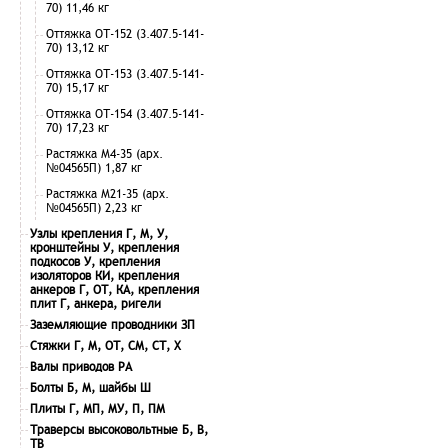
70) 11,46 кг
Оттяжка ОТ-152 (3.407.5-141-
70) 13,12 кг
Оттяжка ОТ-153 (3.407.5-141-
70) 15,17 кг
Оттяжка ОТ-154 (3.407.5-141-
70) 17,23 кг
Растяжка М4-35 (арх.
№04565П) 1,87 кг
Растяжка М21-35 (арх.
№04565П) 2,23 кг
Узлы крепления Г, М, У,
кронштейны У, крепления
подкосов У, крепления
изоляторов КИ, крепления
анкеров Г, ОТ, КА, крепления
плит Г, анкера, ригели
Заземляющие проводники ЗП
Стяжки Г, М, ОТ, СМ, СТ, Х
Валы приводов РА
Болты Б, М, шайбы Ш
Плиты Г, МП, МУ, П, ПМ
Траверсы высоковольтные Б, В,
ТВ