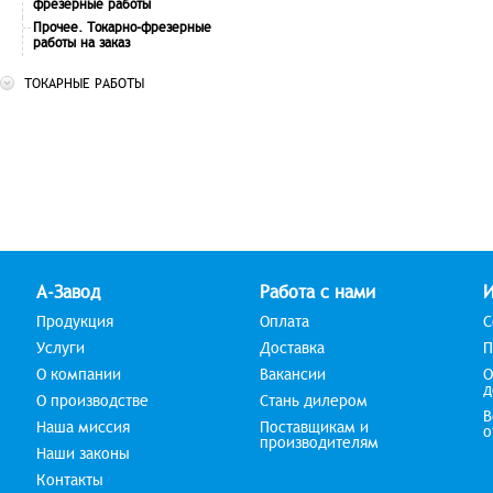
фрезерные работы
Прочее. Токарно-фрезерные
работы на заказ
ТОКАРНЫЕ РАБОТЫ
А-Завод
Работа с нами
Продукция
Оплата
С
Услуги
Доставка
П
О компании
Вакансии
О
д
О производстве
Стань дилером
В
Наша миссия
Поставщикам и
о
производителям
Наши законы
Контакты