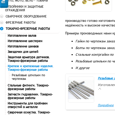
АВТО, МОТО, ВЕЛО - ТОВАРЫ
ОТБОЙНИКИ И ЗАЩИТНЫЕ
ОГРАЖДЕНИЯ
СВАРОЧНОЕ ОБОРУДОВАНИЕ
производство готово изготовит
ФРЕЗЕРНЫЕ РАБОТЫ
надёжность и высокое качеств
ТОКАРНО-ФРЕЗЕРНЫЕ РАБОТЫ
Примеры производимых нами к
Изготовление валов
Изготовление шестерен
Гайки по чертежам зака
Изготовление шкивов
Болты по чертежам зака
Звездочки для цепей
Стальные контргайки по
Защитная арматура датчиков.
Токарно-фрезерные работы
Резьбовые шпильки по 
Крепеж и крепежные изделия.
И другое
Токарно-фрезерные работы
Резьбовые шпильки по
Резьбовые 
чертежам
Изготовле
Стальные фитинги. Токарно-
фрезерные работы
-*-
Запчасти гидравлики. Токарно-
фрезерные работы
Инструменты для пробивки
Подробнее
отверстий в металле
Сварочная оснастка. Токарно-