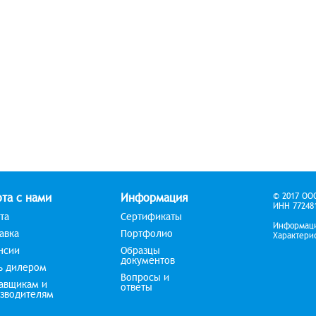
та с нами
Информация
© 2017 ОО
ИНН 772481
та
Сертификаты
Информаци
авка
Портфолио
Характери
нсии
Образцы
документов
ь дилером
Вопросы и
авщикам и
ответы
зводителям