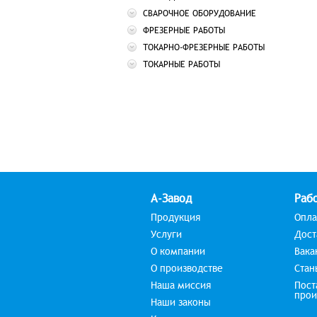
СВАРОЧНОЕ ОБОРУДОВАНИЕ
ФРЕЗЕРНЫЕ РАБОТЫ
ТОКАРНО-ФРЕЗЕРНЫЕ РАБОТЫ
ТОКАРНЫЕ РАБОТЫ
А-Завод
Рабо
Продукция
Опла
Услуги
Дост
О компании
Вака
О производстве
Стан
Наша миссия
Пост
прои
Наши законы