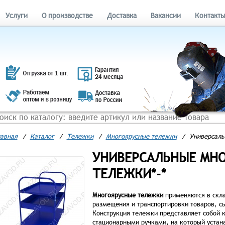
Услуги
О производстве
Доставка
Вакансии
Контакт
авная
/
Каталог
/
Тележки
/
Многоярусные тележки
/
Универсаль
УНИВЕРСАЛЬНЫЕ МН
ТЕЛЕЖКИ*-*
Многоярусные тележки
применяются в скл
размещения и транспортировки товаров, сы
Конструкция тележки представляет собой 
стационарными ручками, на который устан