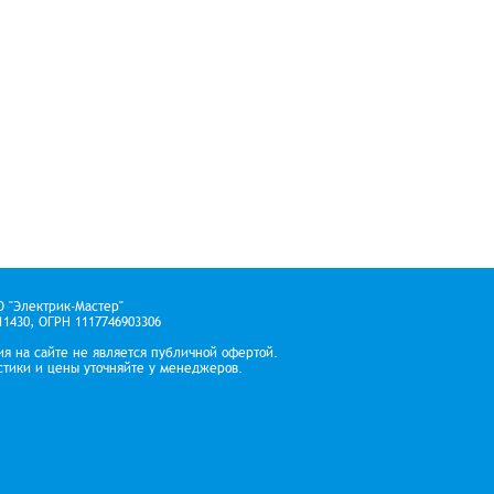
О "Электрик-Мастер"
1430, ОГРН 1117746903306
я на сайте не является публичной офертой.
стики и цены уточняйте у менеджеров.