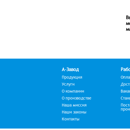
В
м
м
А-Завод
Рабо
Продукция
Опла
Услуги
Дост
О компании
Вака
О производстве
Стан
Наша миссия
Пост
прои
Наши законы
Контакты