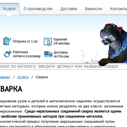
Услуги
О производстве
Доставка
Вакансии
Контакт
авная
/
Услуги
/
Сварка
СВАРКА
единение узлов и деталей в металлических изделиях осуществляется
огими методами, которые можно разделить на два класса: разъемные
неразъемные.
Среди неразъемных соединений сварка является одним
 наиболее применяемых методов при соединении металлов.
хнологический процесс получения неразъемных соединений путем
арки заключается в образовании межмолекулярных и межатомных