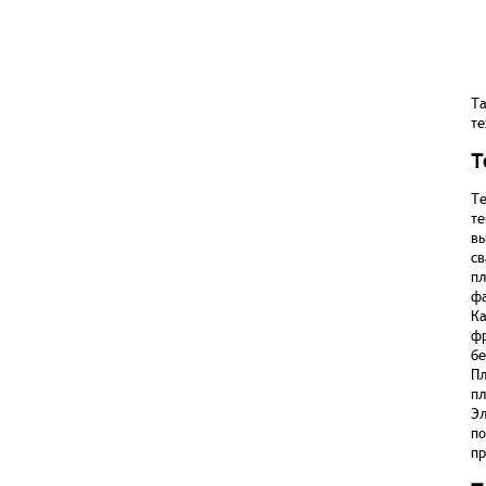
Т
те
Т
Те
те
вы
св
пл
фа
Ка
фр
бе
Пл
пл
Эл
по
пр