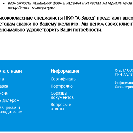
возможность изменения формы изделия и качества материала из-за
воздействии температуры.
ысококлассные специалисты ПКФ "А-Завод" представят высо
етодам сварки по Вашему желанию. Мы ценим своих клиент
аксимально удовлетворить Ваши потребности.
та с нами
Информация
© 2017 ОО
ИНН 772481
та
Сертификаты
Информаци
авка
Портфолио
Характери
нсии
Образцы
документов
ь дилером
Вопросы и
авщикам и
ответы
зводителям