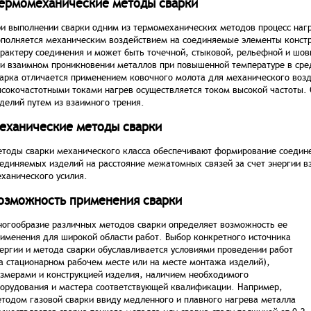
ермомеханические методы сварки
и выполнении сварки одним из термомеханических методов процесс нагр
полняется механическим воздействием на соединяемые элементы констру
рактеру соединения и может быть точечной, стыковой, рельефной и шо
и взаимном проникновении металлов при повышенной температуре в сред
арка отличается применением ковочного молота для механического возд
сокочастотными токами нагрев осуществляется током высокой частоты. 
делий путем из взаимного трения.
еханические методы сварки
тоды сварки механического класса обеспечивают формирование соедине
единяемых изделий на расстояние межатомных связей за счет энергии вз
ханического усилия.
озможность применения сварки
огообразие различных методов сварки определяет возможность ее
именения для широкой области работ. Выбор конкретного источника
ергии и метода сварки обуславливается условиями проведении работ
а стационарном рабочем месте или на месте монтажа изделий),
змерами и конструкцией изделия, наличием необходимого
орудования и мастера соответствующей квалификации. Например,
тодом газовой сварки ввиду медленного и плавного нагрева металла