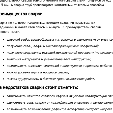
уществляется сварка тонкого металла или сварка стали толщиной от 0,2
 5 мм. А сварка труб производится контактным стыковым способом.
реимущества сварки
арка не является идеальным методом создания неразъемных
единений и имеет свои плюсы и минусы. К преимуществам сварки
жно отнести:
широкий выбор разнообразных материалов в зависимости от вида с
получение газо-, водо- и маслонепроницаемых соединений;
получение соединения высокой механической прочности (по сравнен
экономия материалов и уменьшение веса конструкции;
возможность внесения изменений в конструкцию в процессе работы;
низкий уровень шума в процессе сварки;
низкая трудоемкость и быстрые сроки выполнения работ.
з недостатков сварки стоит отметить:
зависимость качества готового изделия от уровня квалификации спе
зависимость цены сварки от квалификации оператора и применяемог
возможность возникновения дефектов вследствие быстрого нагрева