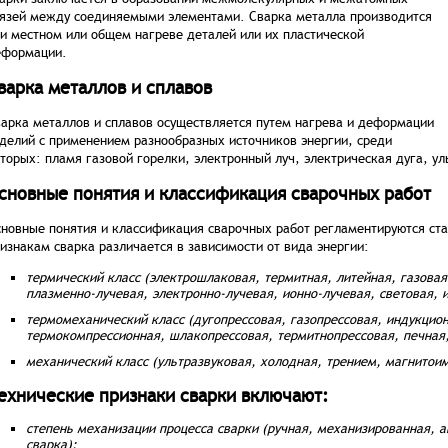
язей между соединяемыми элементами. Сварка металла производится
и местном или общем нагреве деталей или их пластической
еформации.
варка металлов и сплавов
арка металлов и сплавов осуществляется путем нагрева и деформации
делий с применением разнообразных источников энергии, среди
торых: пламя газовой горелки, электронный луч, электрическая дуга, ул
сновные понятия и классификация сварочных работ
новные понятия и классификация сварочных работ регламентируются ст
изнакам сварка различается в зависимости от вида энергии:
термический класс (электрошлаковая, термитная, литейная, газова
плазменно-лучевая, электронно-лучевая, ионно-лучевая, световая, и
термомеханический класс (дугопрессовая, газопрессовая, индукцио
термокомпрессионная, шлакопрессовая, термитнопрессовая, печная,
механический класс (ультразвуковая, холодная, трением, магнитоим
ехнические признаки сварки включают:
степень механизации процесса сварки (ручная, механизированная, 
сварка);