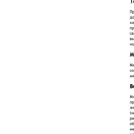
Т
Пр
до
ха
пр
св
вы
из
М
Ме
со
ме
В
Мн
пр
эн
(н
ра
об
ме