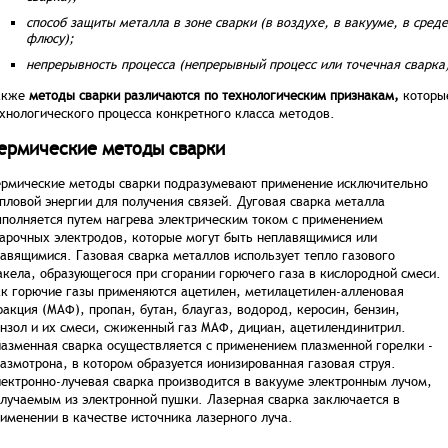
способ защиты металла в зоне сварки (в воздухе, в вакууме, в среде
флюсу);
непрерывность процесса (непрерывный процесс или точечная сварка)
акже
методы сварки различаются по технологическим признакам,
которые
хнологического процесса конкретного класса методов.
ермические методы сварки
рмические методы сварки подразумевают применение исключительно
пловой энергии для получения связей. Дуговая сварка металла
полняется путем нагрева электрическим током с применением
арочных электродов, которые могут быть неплавящимися или
авящимися. Газовая сварка металлов использует тепло газового
кела, образующегося при сгорании горючего газа в кислородной смеси.
к горючие газы применяются ацетилен, метилацетилен-алленовая
акция (МАФ), пропан, бутан, блаугаз, водород, керосин, бензин,
нзол и их смеси, сжиженный газ МАФ, дициан, ацетилендинитрил.
азменная сварка осуществляется с применением плазменной горелки -
азмотрона, в котором образуется ионизированная газовая струя.
ектронно-лучевая сварка производится в вакууме электронным лучом,
лучаемым из электронной пушки. Лазерная сварка заключается в
именении в качестве источника лазерного луча.