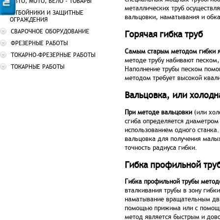
АВТО, МОТО, ВЕЛО - ТОВАРЫ
металлических труб осуществля
ОТБОЙНИКИ И ЗАЩИТНЫЕ
вальцовки, наматывания и обка
ОГРАЖДЕНИЯ
СВАРОЧНОЕ ОБОРУДОВАНИЕ
Горячая гибка труб
ФРЕЗЕРНЫЕ РАБОТЫ
Самым старым методом гибки я
ТОКАРНО-ФРЕЗЕРНЫЕ РАБОТЫ
методе трубу набивают песком,
ТОКАРНЫЕ РАБОТЫ
Наполнение трубы песком помог
методом требует высокой квал
Вальцовка, или холодн
При методе вальцовки
(или хо
сгиба определяется диаметром 
использованием одного станка.
вальцовка для получения малых
точность радиуса гибки.
Гибка профильной тру
Гибка профильной трубы мето
вталкивания трубы в зону гибк
наматывание вращательным дви
помощью прижима или с помощь
метод является быстрым и дово