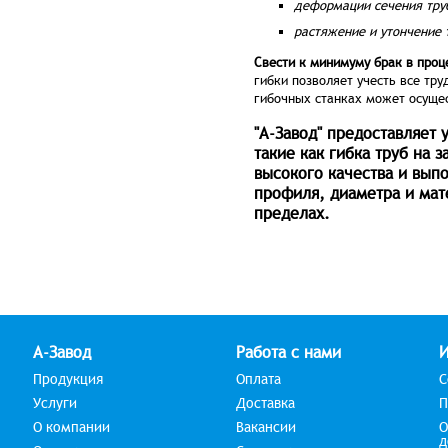
деформации сечения труб
растяжение и утончение 
Свести к минимуму брак в проц
гибки позволяет учесть все тр
гибочных станках может осущес
"А-Завод" предоставляет 
такие как гибка труб на 
высокого качества и выпо
профиля, диаметра и мат
пределах.
А-Завод
Работа с нами
Продукция
Оплата
С
Услуги
Доставка
П
О компании
Вакансии
О
д