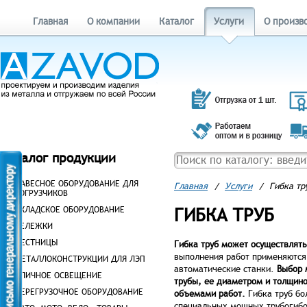
Главная
О компании
Каталог
Услуги
О произв
Каталог продукции
НАВЕСНОЕ ОБОРУДОВАНИЕ ДЛЯ
Главная
/
Услуги
/
Гибка тр
ПОГРУЗЧИКОВ
ГИБКА ТРУБ
СКЛАДСКОЕ ОБОРУДОВАНИЕ
ТЕЛЕЖКИ
ЛЕСТНИЦЫ
Гибка труб может осуществлят
выполнения работ применяются
МЕТАЛЛОКОНСТРУКЦИИ ДЛЯ ЛЭП
автоматические станки.
Выбор 
УЛИЧНОЕ ОСВЕЩЕНИЕ
трубы, ее диаметром и толщино
ПЕРЕГРУЗОЧНОЕ ОБОРУДОВАНИЕ
объемами работ.
Гибка труб бо
специальных мощных трубогибо