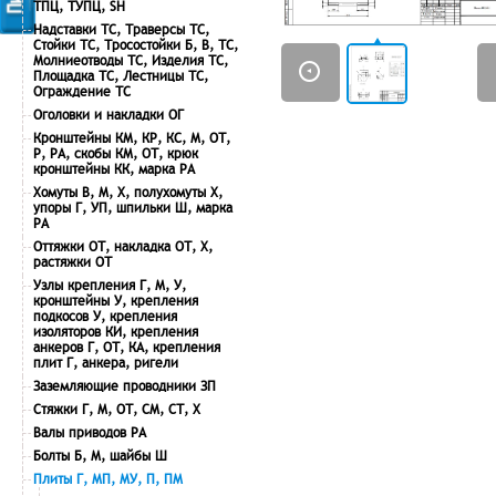
ТПЦ, ТУПЦ, SH
Надставки ТС, Траверсы ТС,
Стойки ТС, Тросостойки Б, В, ТС,
Молниеотводы ТС, Изделия ТС,
Площадка ТС, Лестницы ТС,
Ограждение ТС
Оголовки и накладки ОГ
Кронштейны КМ, КР, КС, М, ОТ,
Р, РА, скобы КМ, ОТ, крюк
кронштейны КК, марка РА
Хомуты В, М, Х, полухомуты Х,
упоры Г, УП, шпильки Ш, марка
РА
Оттяжки ОТ, накладка ОТ, Х,
растяжки ОТ
Узлы крепления Г, М, У,
кронштейны У, крепления
подкосов У, крепления
изоляторов КИ, крепления
анкеров Г, ОТ, КА, крепления
плит Г, анкера, ригели
Заземляющие проводники ЗП
Стяжки Г, М, ОТ, СМ, СТ, Х
Валы приводов РА
Болты Б, М, шайбы Ш
Плиты Г, МП, МУ, П, ПМ